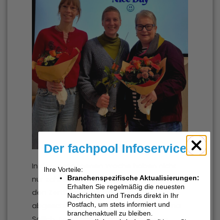
Der fachpool Infoservice
In der vergangenen Woche haben nicht
Ihre Vorteile:
Branchenspezifische Aktualisierungen:
nur zahlreiche Teilnehmende erfolgreich
Erhalten Sie regelmäßig die neuesten
den Zertifikatskurs Traumapädagogik
Nachrichten und Trends direkt in Ihr
Postfach, um stets informiert und
abgeschlossen – wir haben auch Kristina
branchenaktuell zu bleiben.
Sollich, Anja Koch und Anne Wübbena