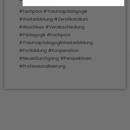
#fachpool #Traumapädagogik
#Weiterbildung #Zertifikatskurs
#Abschluss #Verabschiedung
#Pädagogik #Fachpool
#TraumapädagogikWeiterbildung
#Fortbildung #Kooperation
#NeuerDurchgang #Perspektiven
#Professionalisierung