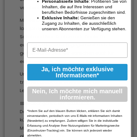
Personalisierte Inhalte
: Profitieren Sie von
Inhalten, die auf Ihre Interessen und
verabschiedet.
beruflichen Bedürfnisse zugeschnitten sind.
Exklusive Inhalte:
Genießen sie den
Mit viel Dankbarkeit blicken wir auf die
Zugang zu Inhalten, die ausschließlich
langjährige Zusammenarbeit mit Frau
unseren Abonnenten zur Verfügung stehen.
Sollich und Frau Koch zurück. Danke für
eure Expertise, euer Engagement und die
gemeinsame Zeit. Wir wünschen euch für
euren weiteren Weg nur das Beste! 💛
Ja, ich möchte exklusive
Und während sich unsere Wege nun
Informationen*
trennen, bleibt uns eines sicher: die
Leidenschaft für Traumapädagogik.
Nein, Ich möchte mich manuell
informieren.
📅 Weiter geht’s am 22.04.2026!
Dann startet der nächste Durchgang –
*Indem Sie auf den blauen Button klicken, erklären Sie sich damit
einverstanden, periodisch von uns E-Mails mit informativen Inhalten
künftig begleitet von Diana Steen und
(Newsletter) zu empfangen. Zudem willigen Sie in die individuelle
Erfassung und Analyse Ihrer Nutzungsdaten für Marketingzwecke
Melanie Balle-Günthör. Wir freuen uns auf
(Einzelnutzer-Tracking) ein. Sie können sich jederzeit wieder
alles, was kommt! ✨
abmelden.