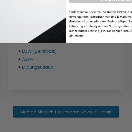
*Indem Sie auf den blauen Button klicken, erk
einverstanden, periodisch von uns E-Mails mit
(Newsletter) zu empfangen. Zudem willigen Sie 
Erfassung und Analyse Ihrer Nutzungsdaten f
(Einzelnutzer-Tracking) ein. Sie können sich j
abmelden.
LQW (Zertifikat)
AZAV
Bildungsurlaub
Melden Sie sich für unseren Newsletter an