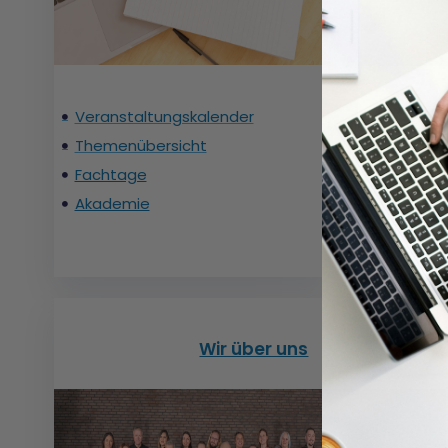
Veranstaltungskalender
SPFH
Themenübersicht
Ebei
Fachtage
FuD
Famili
Akademie
Wir über uns