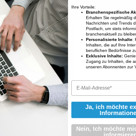
Ihre Vorteile:
Branchenspezifische Ak
Erhalten Sie regelmäßig 
Nachrichten und Trends dir
Postfach, um stets informi
branchenaktuell zu bleibe
Schule
Personalisierte Inhalte
: 
Soziale Systeme
Inhalten, die auf Ihre Int
beruflichen Bedürfnisse z
Klassenassistenz
Exklusive Inhalte:
Genie
Kita Assistenz
enrat
Zugang zu Inhalten, die a
unseren Abonnenten zur 
Zertifizierung
Ja, ich möchte e
Information
Nein, Ich möchte mi
informieren