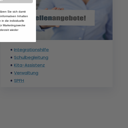
lären Sie sich damit
 informativen Inhalten
in die individuelle
ür Marketingzwecke
ederzeit wieder
Integrationshilfe
Schulbegleitung
Kita-Assistenz
Verwaltung
SPFH