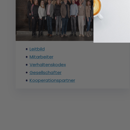
Leitbild
Mitarbeiter
Verhaltenskodex
Gesellschafter
Kooperationspartner