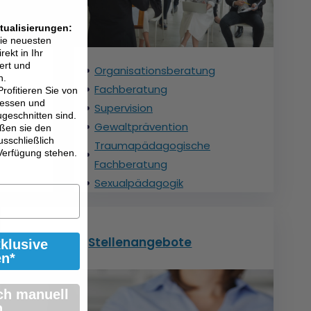
tualisierungen:
die neuesten
ekt in Ihr
ert und
Organisationsberatung
n.
Fachberatung
Profitieren Sie von
eressen und
Supervision
ugeschnitten sind.
Gewaltprävention
ßen sie den
usschließlich
Traumapädagogische
Verfügung stehen.
Fachberatung
Sexualpädagogik
Stellenangebote
xklusive
en*
ch manuell
.