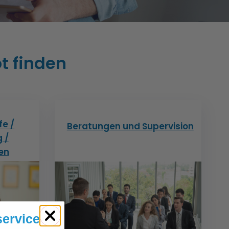
t finden
fe /
Beratungen und Supervision
 /
fen
service