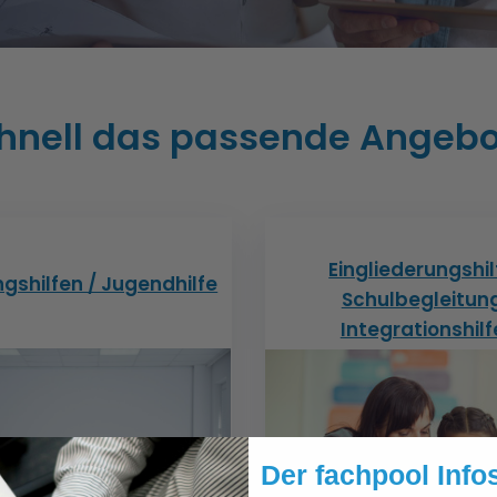
chnell das passende Angebo
Eingliederungshil
ngshilfen / Jugendhilfe
Schulbegleitung
Integrationshil
Der fachpool Info