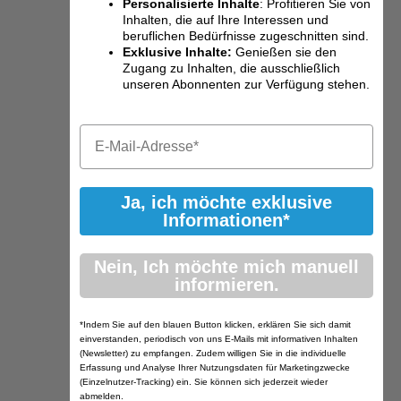
Personalisierte Inhalte
: Profitieren Sie von
Inhalten, die auf Ihre Interessen und
beruflichen Bedürfnisse zugeschnitten sind.
Exklusive Inhalte:
Genießen sie den
Zugang zu Inhalten, die ausschließlich
unseren Abonnenten zur Verfügung stehen.
Ja, ich möchte exklusive
Informationen*
Nein, Ich möchte mich manuell
informieren.
*Indem Sie auf den blauen Button klicken, erklären Sie sich damit
einverstanden, periodisch von uns E-Mails mit informativen Inhalten
(Newsletter) zu empfangen. Zudem willigen Sie in die individuelle
Erfassung und Analyse Ihrer Nutzungsdaten für Marketingzwecke
(Einzelnutzer-Tracking) ein. Sie können sich jederzeit wieder
abmelden.