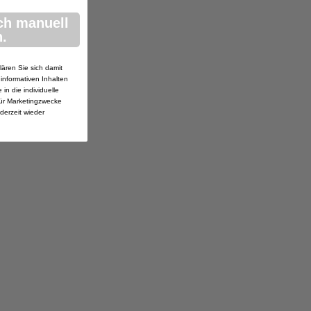
ch manuell
.
lären Sie sich damit
 informativen Inhalten
in die individuelle
ür Marketingzwecke
ederzeit wieder