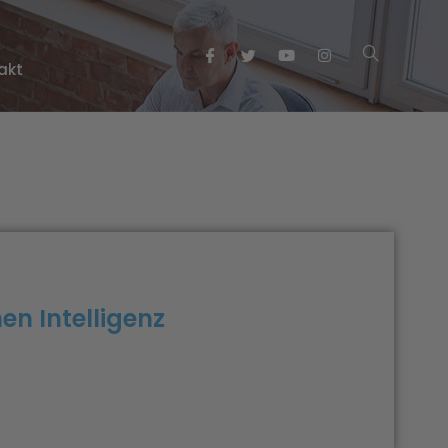
akt
en Intelligenz