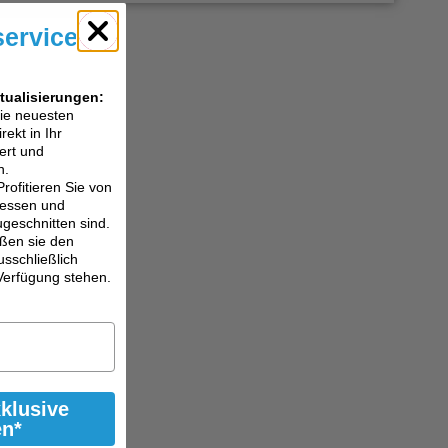
service
tualisierungen:
die neuesten
ekt in Ihr
ert und
n.
Profitieren Sie von
eressen und
ugeschnitten sind.
ßen sie den
usschließlich
Verfügung stehen.
xklusive
en*