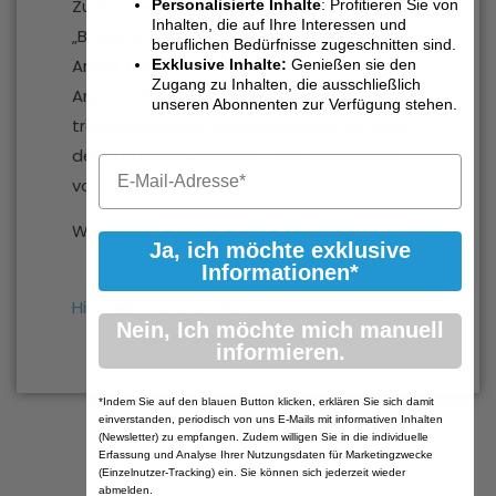
Zudem werden Ihnen Dr. Phillip Horn
Personalisierte Inhalte
: Profitieren Sie von
Inhalten, die auf Ihre Interessen und
„Bindung im Grenzbereich. Beziehung und
beruflichen Bedürfnisse zugeschnitten sind.
Arbeit mit Traumatisierten“ näher bringen.
Exklusive Inhalte:
Genießen sie den
Zugang zu Inhalten, die ausschließlich
Anja Koch wird Ihnen die Möglichkeiten
unseren Abonnenten zur Verfügung stehen.
traumasensibler Beziehungsgestaltung in
der stationären Kinder- und Jugendhilfe
vorstellen.
Wir freuen uns auf Ihre Anmeldung!
Ja, ich möchte exklusive
Informationen*
Hier geht es zum Flyer
Nein, Ich möchte mich manuell
informieren.
*Indem Sie auf den blauen Button klicken, erklären Sie sich damit
einverstanden, periodisch von uns E-Mails mit informativen Inhalten
(Newsletter) zu empfangen. Zudem willigen Sie in die individuelle
Erfassung und Analyse Ihrer Nutzungsdaten für Marketingzwecke
(Einzelnutzer-Tracking) ein. Sie können sich jederzeit wieder
abmelden.