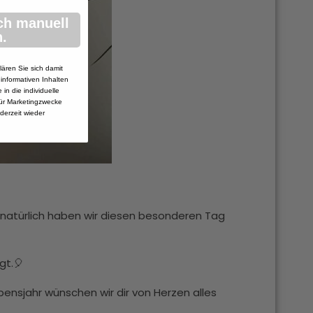
ch manuell
.
lären Sie sich damit
 informativen Inhalten
in die individuelle
ür Marketingzwecke
ederzeit wieder
d natürlich haben wir diesen besonderen Tag
gt.🎈
bensjahr wünschen wir dir von Herzen alles