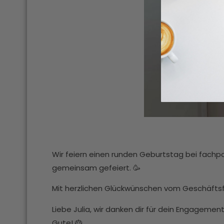
Wir feiern einen runden Geburtstag bei fachpo
gemeinsam gefeiert. 🥳
Mit herzlichen Glückwünschen vom Geschäfts
Liebe Julia, wir danken dir für dein Engagemen
Gute! 🎂