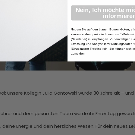
Nein, Ich möchte mi
informieren
*Indem Sie auf den blauen Button klicken, erk
einverstanden, periodisch von uns E-Mails mit
(Newsletter) zu empfangen. Zudem willigen Sie 
Erfassung und Analyse Ihrer Nutzungsdaten f
(Einzelnutzer-Tracking) ein. Sie können sich j
abmelden.
ol: Unsere Kollegin Julia Gantowski wurde 30 Jahre alt – un
führer und dem gesamten Team wurde ihr Ehrentag gewürdi
t, deine Energie und dein herzliches Wesen. Für dein neues Le