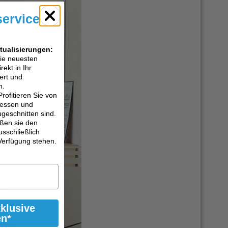
service
tualisierungen:
die neuesten
ekt in Ihr
ert und
n.
Profitieren Sie von
eressen und
ugeschnitten sind.
ßen sie den
usschließlich
Verfügung stehen.
xklusive
en*