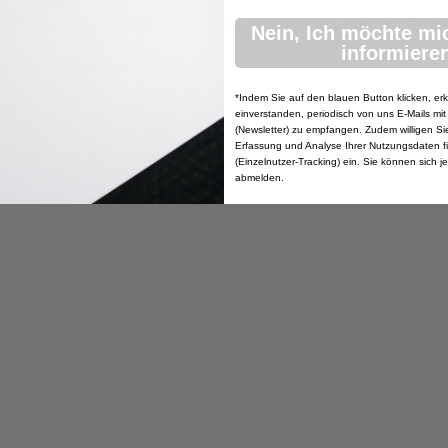
rtifizierten Weiterbildung zur/zum Marte Meo® Therapist zum
Nein, Ich möchte mi
informieren
reuen uns über Ihr Interesse.
*Indem Sie auf den blauen Button klicken, erk
einverstanden, periodisch von uns E-Mails mit
(Newsletter) zu empfangen. Zudem willigen Sie 
Erfassung und Analyse Ihrer Nutzungsdaten f
(Einzelnutzer-Tracking) ein. Sie können sich j
abmelden.