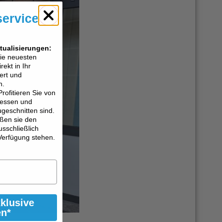
service
tualisierungen:
die neuesten
ekt in Ihr
ert und
n.
Profitieren Sie von
eressen und
ugeschnitten sind.
ßen sie den
usschließlich
Verfügung stehen.
xklusive
en*