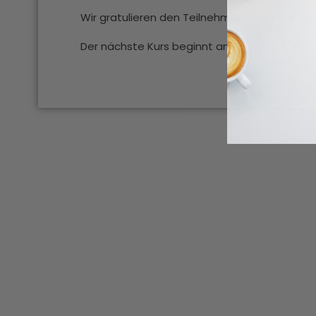
Wir gratulieren den Teilnehmer*innen der ze
Der nächste Kurs beginnt am 26.10.2023. Wir f