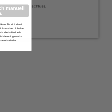
 erfolgreichen Abschluss.
ch manuell
.
lären Sie sich damit
 informativen Inhalten
in die individuelle
ür Marketingzwecke
ederzeit wieder