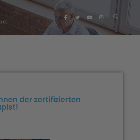
akt
en der zertifizierten
pist!