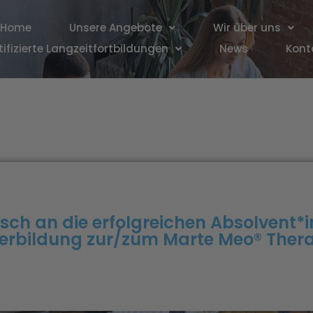
Home
Unsere Angebote
Wir über uns
tifizierte Langzeitfortbildungen
News
Kont
ch an die erfolgreichen Absolvent*inn
erbildung zur/zum Marte Meo® Thera