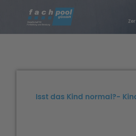
Zer
Isst das Kind normal?- Ki