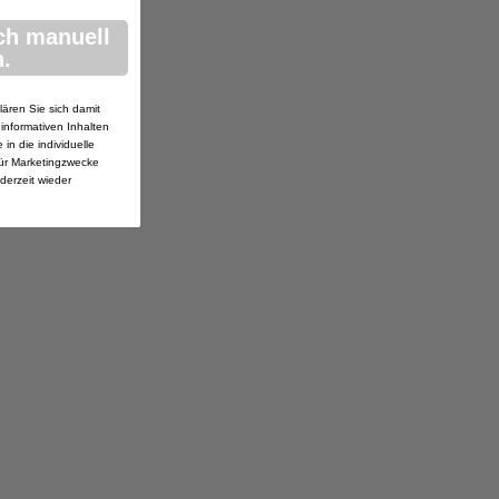
ch manuell
.
lären Sie sich damit
 informativen Inhalten
in die individuelle
ür Marketingzwecke
ederzeit wieder