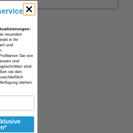
service
tualisierungen:
die neuesten
ekt in Ihr
ert und
n.
Profitieren Sie von
eressen und
ugeschnitten sind.
ßen sie den
usschließlich
Verfügung stehen.
xklusive
en*