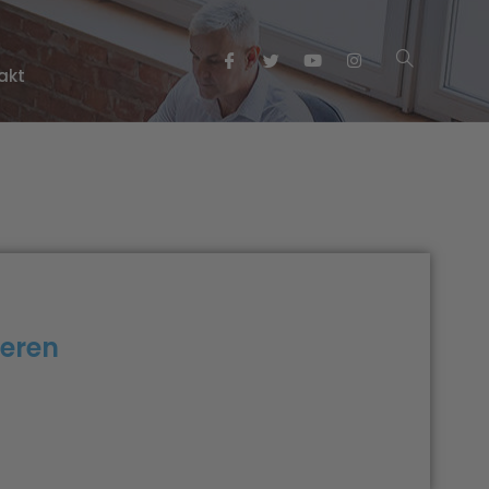
akt
ieren