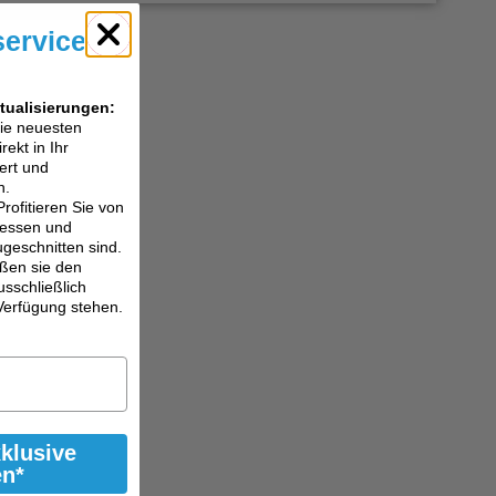
service
tualisierungen:
die neuesten
ekt in Ihr
ert und
n.
Profitieren Sie von
eressen und
ugeschnitten sind.
ßen sie den
usschließlich
Verfügung stehen.
xklusive
en*