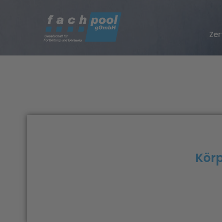
Zer
Körp