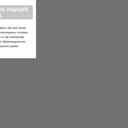
ch manuell
.
lären Sie sich damit
 informativen Inhalten
in die individuelle
ür Marketingzwecke
ederzeit wieder