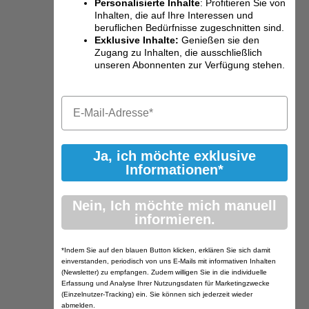
Personalisierte Inhalte
: Profitieren Sie von
Inhalten, die auf Ihre Interessen und
beruflichen Bedürfnisse zugeschnitten sind.
Exklusive Inhalte:
Genießen sie den
Zugang zu Inhalten, die ausschließlich
unseren Abonnenten zur Verfügung stehen.
Ja, ich möchte exklusive
Informationen*
Nein, Ich möchte mich manuell
informieren.
*Indem Sie auf den blauen Button klicken, erklären Sie sich damit
einverstanden, periodisch von uns E-Mails mit informativen Inhalten
(Newsletter) zu empfangen. Zudem willigen Sie in die individuelle
Erfassung und Analyse Ihrer Nutzungsdaten für Marketingzwecke
(Einzelnutzer-Tracking) ein. Sie können sich jederzeit wieder
abmelden.