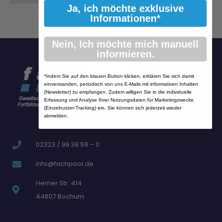
Ja, ich möchte exklusive
Informationen*
Nein, Ich möchte mich manuell
informieren.
*Indem Sie auf den blauen Button klicken, erklären Sie sich damit
einverstanden, periodisch von uns E-Mails mit informativen Inhalten
(Newsletter) zu empfangen. Zudem willigen Sie in die individuelle
Erfassung und Analyse Ihrer Nutzungsdaten für Marketingzwecke
(Einzelnutzer-Tracking) ein. Sie können sich jederzeit wieder
abmelden.
02323 / 99 38 59 – 0
info@fachpool.de
Herner Str. 414
44807 Bochum