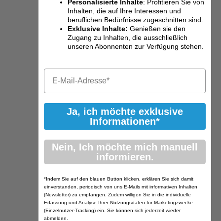
Personalisierte Inhalte
: Profitieren Sie von
Inhalten, die auf Ihre Interessen und
beruflichen Bedürfnisse zugeschnitten sind.
Exklusive Inhalte:
Genießen sie den
Zugang zu Inhalten, die ausschließlich
unseren Abonnenten zur Verfügung stehen.
Ja, ich möchte exklusive
Informationen*
Nein, Ich möchte mich manuell
informieren.
*Indem Sie auf den blauen Button klicken, erklären Sie sich damit
einverstanden, periodisch von uns E-Mails mit informativen Inhalten
(Newsletter) zu empfangen. Zudem willigen Sie in die individuelle
Erfassung und Analyse Ihrer Nutzungsdaten für Marketingzwecke
(Einzelnutzer-Tracking) ein. Sie können sich jederzeit wieder
abmelden.