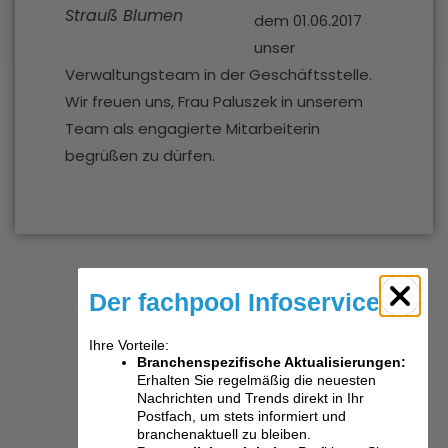
Strauß Blumen
dem 01.06.2017
unser
Verwaltungsteam in der Geschäftsstelle.
Wir freuen uns, Frau Paluszek in unserem
Team als engagierte Mitarbeiterin
begrüßen zu dürfen.
Der fachpool Infoservice
Ihre Vorteile:
Branchenspezifische Aktualisierungen:
Erhalten Sie regelmäßig die neuesten
Nachrichten und Trends direkt in Ihr
Postfach, um stets informiert und
branchenaktuell zu bleiben.