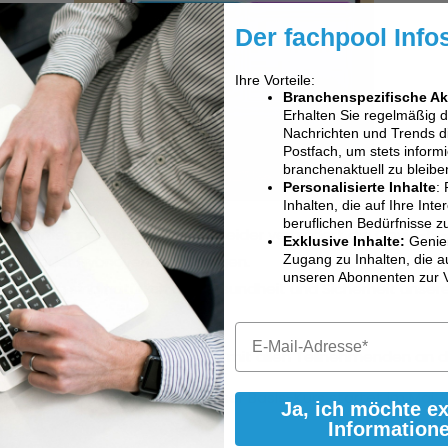
Der fachpool Info
Ihre Vorteile:
Branchenspezifische Ak
Erhalten Sie regelmäßig 
Nachrichten und Trends dir
Postfach, um stets informi
branchenaktuell zu bleibe
Personalisierte Inhalte
: 
Inhalten, die auf Ihre Int
beruflichen Bedürfnisse z
 – Zertifizierungskurs gestartet. Leider verhindert die Covi
Exklusive Inhalte:
Genie
 und/oder Hybridveranstaltungen.
Zugang zu Inhalten, die a
unseren Abonnenten zur 
mittlung sind natürlich die Gesundheit und Sicherheit unse
ch und Frau Kircher gemeinsam mit allen Teilnehmenden an di
erschutz-Weiterbildungen. Unser Basis-Kurs startet im Mai. 
Ja, ich möchte e
Information