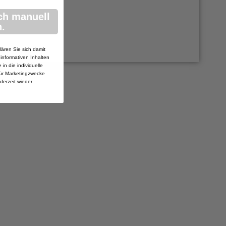
ch manuell
.
lären Sie sich damit
 informativen Inhalten
in die individuelle
ür Marketingzwecke
ederzeit wieder