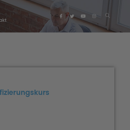
akt
fizierungskurs