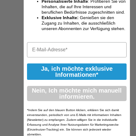
Personalisierte Inhalte
: Profitieren Sie von
Inhalten, die auf Ihre Interessen und
beruflichen Bedürfnisse zugeschnitten sind.
Exklusive Inhalte:
Genießen sie den
Zugang zu Inhalten, die ausschließlich
unseren Abonnenten zur Verfügung stehen.
Ja, ich möchte exklusive
Informationen*
Nein, Ich möchte mich manuell
informieren.
*Indem Sie auf den blauen Button klicken, erklären Sie sich damit
einverstanden, periodisch von uns E-Mails mit informativen Inhalten
(Newsletter) zu empfangen. Zudem willigen Sie in die individuelle
Erfassung und Analyse Ihrer Nutzungsdaten für Marketingzwecke
(Einzelnutzer-Tracking) ein. Sie können sich jederzeit wieder
abmelden.