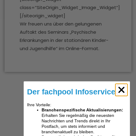
class=“SiteOrigin_Widget_Image_Widget“]
[/siteorigin_widget]
Wir freuen uns über den gelungenen
Auftakt des Seminars „Psychische
Erkrankungen in der stationären Kinder-
und Jugendhilfe“ im Online-Format.
Der fachpool Infoservice
Ihre Vorteile:
Branchenspezifische Aktualisierungen:
Erhalten Sie regelmäßig die neuesten
Nachrichten und Trends direkt in Ihr
Postfach, um stets informiert und
branchenaktuell zu bleiben.