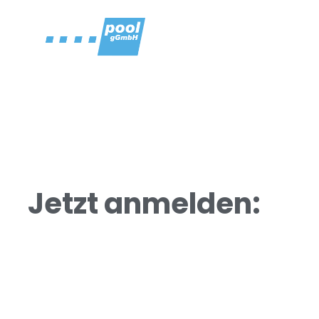
Home
Unsere An
UK Coach© Anm
Jetzt anmelden: