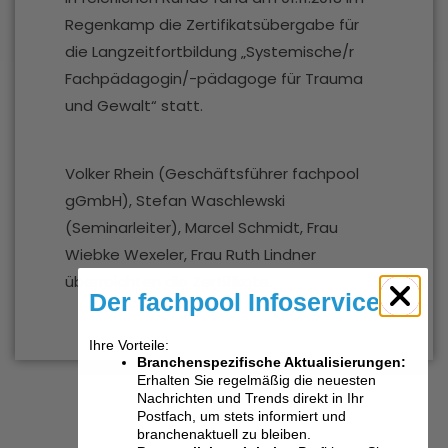
Regenkamp die Zertifikatsübergabe für
die Langzeitfortbildung „Systemische/r
Fachpädagogin/-pädagoge für Trauma
und Gewalt“ statt.
Volker Rhein (Geschäftsführer fachpool
gGmbH), Stefan Waschlewski
(Seminarleiter), Marcel Schmidt, Frau
Wiebke Wexeler, Frau Ruth Lindner
überreichten die Zertifikate.
Der fachpool Infoservice
Ihre Vorteile:
Branchenspezifische Aktualisierungen:
Erhalten Sie regelmäßig die neuesten
Nachrichten und Trends direkt in Ihr
Postfach, um stets informiert und
branchenaktuell zu bleiben.