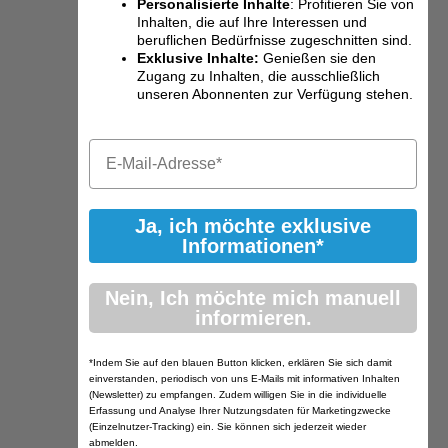
Personalisierte Inhalte
: Profitieren Sie von
Inhalten, die auf Ihre Interessen und
beruflichen Bedürfnisse zugeschnitten sind.
Exklusive Inhalte:
Genießen sie den
Zugang zu Inhalten, die ausschließlich
unseren Abonnenten zur Verfügung stehen.
Ja, ich möchte exklusive
Informationen*
Nein, Ich möchte mich manuell
informieren.
*Indem Sie auf den blauen Button klicken, erklären Sie sich damit
einverstanden, periodisch von uns E-Mails mit informativen Inhalten
(Newsletter) zu empfangen. Zudem willigen Sie in die individuelle
Erfassung und Analyse Ihrer Nutzungsdaten für Marketingzwecke
(Einzelnutzer-Tracking) ein. Sie können sich jederzeit wieder
abmelden.