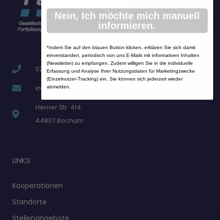
Nein, Ich möchte mich manuell
informieren.
*Indem Sie auf den blauen Button klicken, erklären Sie sich damit
einverstanden, periodisch von uns E-Mails mit informativen Inhalten
(Newsletter) zu empfangen. Zudem willigen Sie in die individuelle
02323 / 99 38 59 – 0
Erfassung und Analyse Ihrer Nutzungsdaten für Marketingzwecke
(Einzelnutzer-Tracking) ein. Sie können sich jederzeit wieder
info@fachpool.de
abmelden.
Herner Str. 414
44807 Bochum
LINKS
Kooperationen
Standorte
Stellenangebote