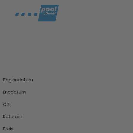
Fort-und
Weiterbildungen:
Veranstaltungskale
Beginndatum
Enddatum
Ort
Referent
Preis