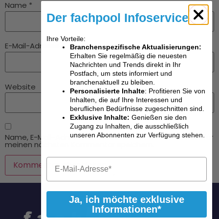
Name
*
Der fachpool Infoservice
Ihre Vorteile:
E-Mail-Adresse
*
Branchenspezifische Aktualisierungen:
Erhalten Sie regelmäßig die neuesten
Nachrichten und Trends direkt in Ihr
Postfach, um stets informiert und
branchenaktuell zu bleiben.
Website
Personalisierte Inhalte
: Profitieren Sie von
Inhalten, die auf Ihre Interessen und
beruflichen Bedürfnisse zugeschnitten sind.
Exklusive Inhalte:
Genießen sie den
Zugang zu Inhalten, die ausschließlich
unseren Abonnenten zur Verfügung stehen.
Name, E-Mail-Adresse und Website in diesem Browser für
meinen nächsten Kommentar speichern.
Ja, ich möchte exklusive
Informationen*